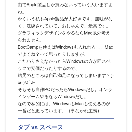
由でApple製品しか買わないっていう人いますよ
ね。
かくいう私もApple製品が大好きです。無駄がな
く、洗練されていて、おしゃんで、最高です。
グラフィックデザインをやるならMac以外考え
られません。
BootCampを使えばWindowsも入れれるし、Mac
でよくね？って思ったりしますが、
こだわりさえなかったらWindowsの方が同スペ
ックで安価だったりするので、
結局のところは自己満足になってしまいますヽ(･
ω･)/ｽﾞｺｰ
そもそも自作PCだったらWindowsだし。オンラ
インゲームやるならWindowsだし。
なので私的には、WindowsもMacも使えるのが
一番だと思っています。（事なかれ主義）
タブ vs スペース