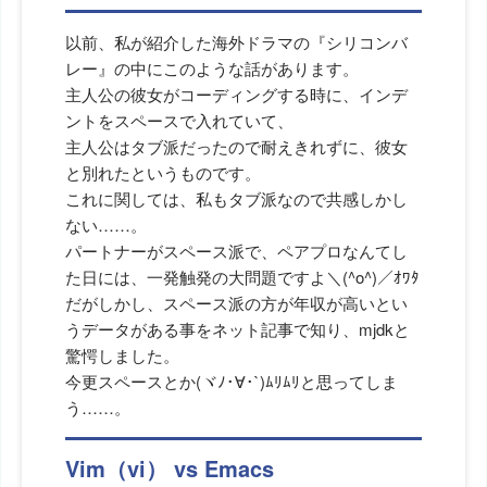
以前、私が紹介した海外ドラマの『シリコンバ
レー』の中にこのような話があります。
主人公の彼女がコーディングする時に、インデ
ントをスペースで入れていて、
主人公はタブ派だったので耐えきれずに、彼女
と別れたというものです。
これに関しては、私もタブ派なので共感しかし
ない……。
パートナーがスペース派で、ペアプロなんてし
た日には、一発触発の大問題ですよ＼(^o^)／ｵﾜﾀ
だがしかし、スペース派の方が年収が高いとい
うデータがある事をネット記事で知り、mjdkと
驚愕しました。
今更スペースとか(ヾﾉ･∀･`)ﾑﾘﾑﾘと思ってしま
う……。
Vim（vi） vs Emacs