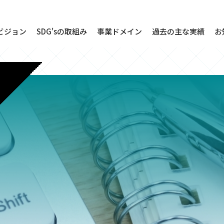
のビジョン
SDG'sの取組み
事業ドメイン
過去の主な実績
お
インフラエンジニアリング
クラウドインテグレーション
インフラ運用保守サービス
セキュリティソリューション
情報セキュリティリスクマネ
ジメント