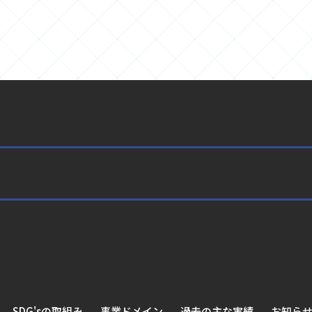
SDG'sの取組み
事業ドメイン
過去の主な実績
お知ら