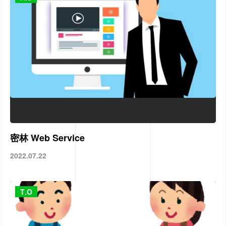
密林 Web Service
2022.07.22
T.O