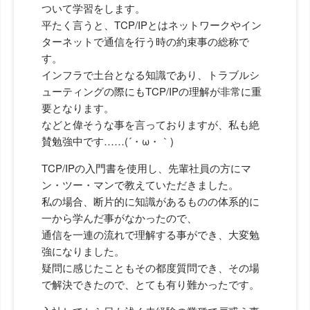
ついて学習をします。
平たく言うと、TCP/IPとはネットワークやイン
ターネットで通信を行う時の約束事の総称で
す。
インフラで土台となる知識であり、トラブルシ
ューティングの際にもTCP/IPの理解が非常に重
要となります。
などと偉そうな事を言っておりますが、私も絶
賛勉強中です……(´・ω・｀)
TCP/IPの入門書を使用し、先輩社員の方にマ
ン・ツー・マンで教えていただきました。
私の場合、断片的に知識があるものの体系的に
一から学んだ事がなかったので、
通信を一連の流れで理解する事ができ、大変勉
強になりました。
疑問に感じたこともその都度質問でき、その場
で解決できたので、とても有り難かったです。