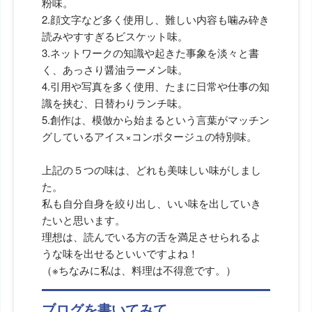
粉味。
2.顔文字など多く使用し、難しい内容も噛み砕き
読みやすすぎるビスケット味。
3.ネットワークの知識や起きた事象を淡々と書
く、あっさり醤油ラーメン味。
4.引用や写真を多く使用、たまに日常や仕事の知
識を挟む、日替わりランチ味。
5.創作は、模倣から始まるという言葉がマッチン
グしているアイス×コンポタージュの特別味。
上記の５つの味は、どれも美味しい味がしまし
た。
私も自分自身を絞り出し、いい味を出していき
たいと思います。
理想は、読んでいる方の舌を満足させられるよ
うな味を出せるといいですよね！
（※ちなみに私は、料理は不得意です。）
ブログを書いてみて