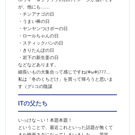
が、他にも……
・チンアナゴの日
・うまい棒の日
・ヤンヤンつけボーの日
・ロールちゃんの日
・スティックパンの日
・きりたんぽの日
・岩下の新生姜の日
などなどあります。
細長いもの大集合って感じですね(ΦωΦ)ﾌﾌﾌ…
私は「冬のくちどけ」を買って帰ろうと思いま
す（グ○コの陰謀
ITの父たち
いっけな～い！本題本題！
ということで、最近これといった話題が無くて
また映画ネタになってしまいました……苦笑