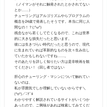
（ノイマンがそれに触発されたとかされてない
とか……）
チューリングはアルゴリズムやらプログラムの
概念を24歳で発表したそうです。本当に同じ人
間なの！？(;^ω^)
残念ながら若くして亡くなるので、これは世界
的に大きな損失だったと思います。
彼には生きづらい時代だったと思うので、現代
に生まれていれば革新的なものを次々生み出し
ていたかもしれないですね……。
そのあたりを詳しく知りたい方は是非映画を観
てください！（回し者ではない
肝心のチューリング・マシンについて触れてい
ないのは、
私が雰囲気でしか理解していないからです＼
(^o^)／ﾆｹﾞﾙ
わかりやすく解説されているサイトがいくつか
あったので、ご興味があれば検索してみてくだ