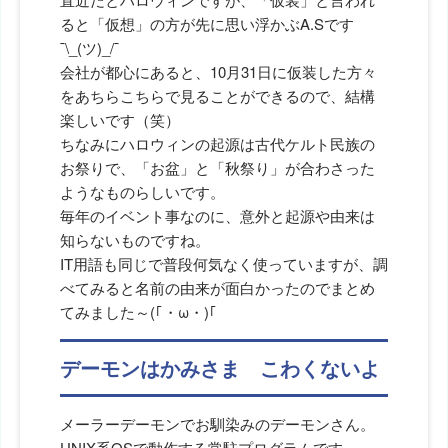
ると「仮想」の方が先に思い浮かぶA.Sです
¯\_(ツ)_/¯
会社が都心にあると、10月31日に仮装した方々
をあちらこちらで見ることができるので、結構
楽しいです（笑）
ちなみにハロウィンの起源は古代ケルト民族の
お祭りで、「お盆」と「秋祭り」が合わさった
ようなものらしいです。
毎年のイベント事なのに、意外と起源や由来は
知らないものですね。
IT用語も同じで普段何気なく使っていますが、調
べてみると名前の由来が面白かったのでまとめ
てみました～(｢・ω・)｢
デーモンはかみさま こわくないよ
メーラーデーモンでお馴染みのデーモンさん。
UNIX系OSで動作する常駐プログラムです。