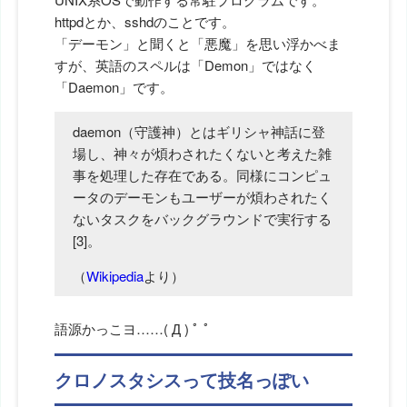
httpdとか、sshdのことです。
「デーモン」と聞くと「悪魔」を思い浮かべま
すが、英語のスペルは「Demon」ではなく
「Daemon」です。
daemon（守護神）とはギリシャ神話に登
場し、神々が煩わされたくないと考えた雑
事を処理した存在である。同様にコンピュ
ータのデーモンもユーザーが煩わされたく
ないタスクをバックグラウンドで実行する
[3]。
（
Wikipedia
より）
語源かっこヨ……( Д ) ﾟ ﾟ
クロノスタシスって技名っぽい