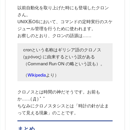
以前自動化を取り上げた時にも登場したクロン
さん。
UNIX系OSにおいて、コマンドの定時実行のスケ
ジュール管理を行うために使われます。
お察しのとおり、クロンの語源は……
cronという名称はギリシア語のクロノス
(χρόνος) に由来するという説がある
（Command Run ON の略という説も）。
（
Wikipedia
より）
クロノスとは時間の神だそうです。お前も
か……( Д ) ﾟ ﾟ
ちなみにクロノスタシスとは「時計の針が止ま
って見える現象」のことです。
まとめ