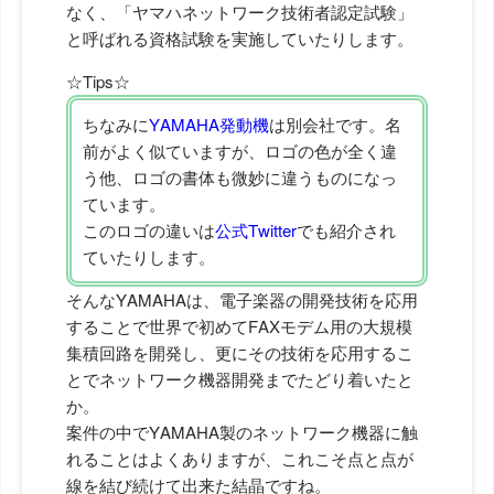
なく、「ヤマハネットワーク技術者認定試験」
と呼ばれる資格試験を実施していたりします。
☆Tips☆
ちなみに
YAMAHA発動機
は別会社です。名
前がよく似ていますが、ロゴの色が全く違
う他、ロゴの書体も微妙に違うものになっ
ています。
このロゴの違いは
公式Twitter
でも紹介され
ていたりします。
そんなYAMAHAは、電子楽器の開発技術を応用
することで世界で初めてFAXモデム用の大規模
集積回路を開発し、更にその技術を応用するこ
とでネットワーク機器開発までたどり着いたと
か。
案件の中でYAMAHA製のネットワーク機器に触
れることはよくありますが、これこそ点と点が
線を結び続けて出来た結晶ですね。