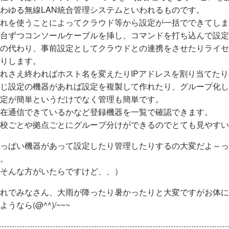
わゆる無線LAN統合管理システムといわれるものです。
れを使うことによってクラウド等から設定が一括でできてしま
台ずつコンソールケーブルを挿し、コマンドを打ち込んで設定
の代わり、事前設定としてクラウドとの連携をさせたりライセ
りします。
れさえ終わればホスト名を変えたりIPアドレスを割り当てた
じ設定の機器があれば設定を複製して作れたり、グループ化し
定が簡単というだけでなく管理も簡単です。
在通信できているかなど登録機器を一覧で確認できます。
校ごとや拠点ごとにグループ分けができるのでとても見やすい
っぱい機器があって設定したり管理したりするの大変だよ～っ
。
そんな方がいたらですけど、、）
れでみなさん、大雨が降ったり暑かったりと大変ですがお体に
ようなら(@^^)/~~~