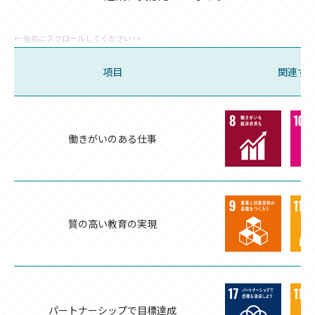
項目
関連する
働きがいのある仕事
質の高い教育の実現
パートナーシップで目標達成