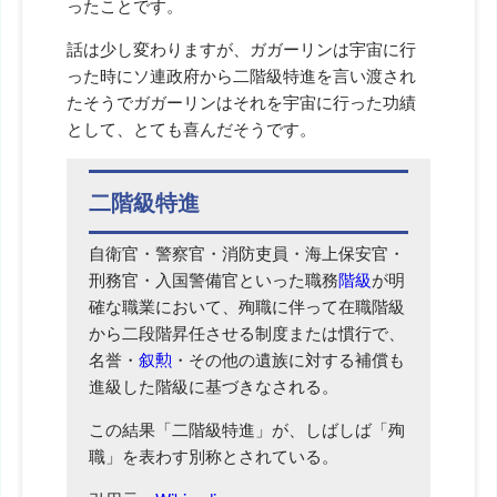
ったことです。
話は少し変わりますが、ガガーリンは宇宙に行
った時にソ連政府から二階級特進を言い渡され
たそうでガガーリンはそれを宇宙に行った功績
として、とても喜んだそうです。
二階級特進
自衛官・警察官・消防吏員・海上保安官・
刑務官・入国警備官といった職務
階級
が明
確な職業において、殉職に伴って在職階級
から二段階昇任させる制度または慣行で、
名誉・
叙勲
・その他の遺族に対する補償も
進級した階級に基づきなされる。
この結果「二階級特進」が、しばしば「殉
職」を表わす別称とされている。